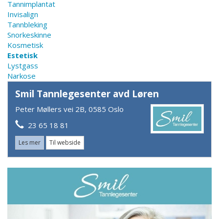
Tannimplantat
Invisalign
Tannbleking
Snorkeskinne
Kosmetisk
Estetisk
Lystgass
Narkose
Smil Tannlegesenter avd Løren
Peter Møllers vei 2B, 0585 Oslo
23 65 18 81
Les mer
Til webside