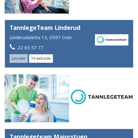
TannlegeTeam Linderud
Linderudsletta 13, 0597 Oslo
22 65 57 77
Les mer
Til webside
Tannlegeteam Majorstuen