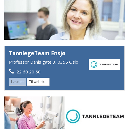
TannlegeTeam Ensjø
Professor Dahls gate 3, 0355 Oslo
22 60 20 60
Les mer
Til webside