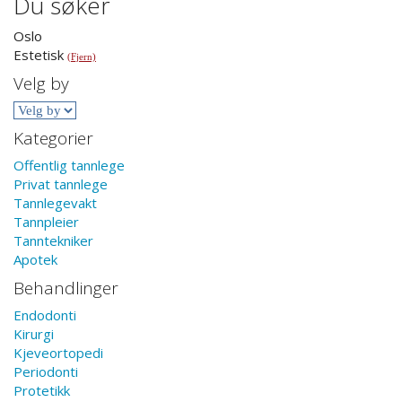
Du søker
Oslo
Estetisk
(Fjern)
Velg by
Kategorier
Offentlig tannlege
Privat tannlege
Tannlegevakt
Tannpleier
Tanntekniker
Apotek
Behandlinger
Endodonti
Kirurgi
Kjeveortopedi
Periodonti
Protetikk