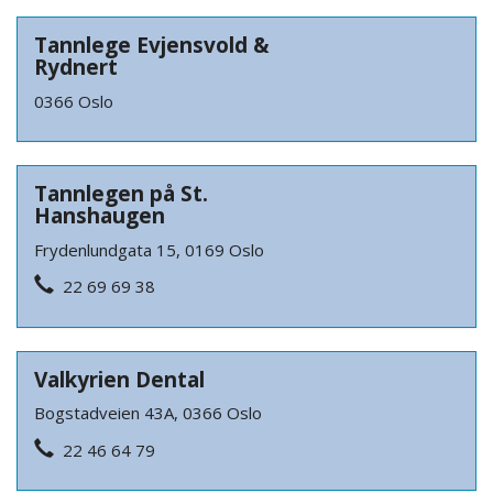
Tannlege Evjensvold &
Rydnert
0366 Oslo
Tannlegen på St.
Hanshaugen
Frydenlundgata 15, 0169 Oslo
22 69 69 38
Valkyrien Dental
Bogstadveien 43A, 0366 Oslo
22 46 64 79