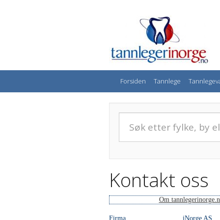
Forsiden
Tannlege
Tannlegev
Kontakt oss
Om tannlegerinorge.
Firma
iNorge AS