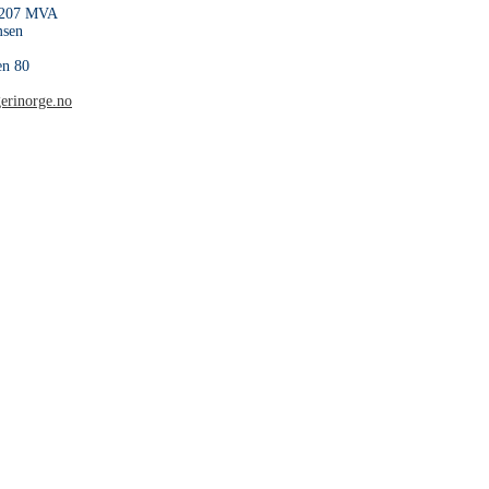
 207 MVA
msen
en 80
erinorge.no