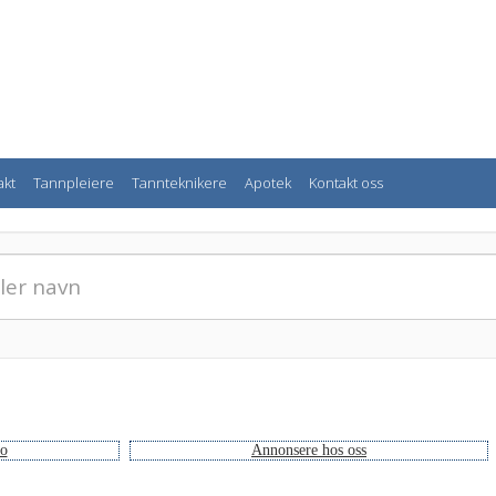
akt
Tannpleiere
Tannteknikere
Apotek
Kontakt oss
no
Annonsere hos oss