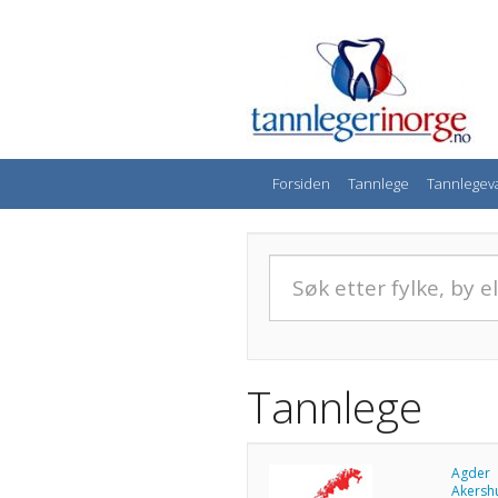
Forsiden
Tannlege
Tannlegev
Tannlege
Agder
Akersh