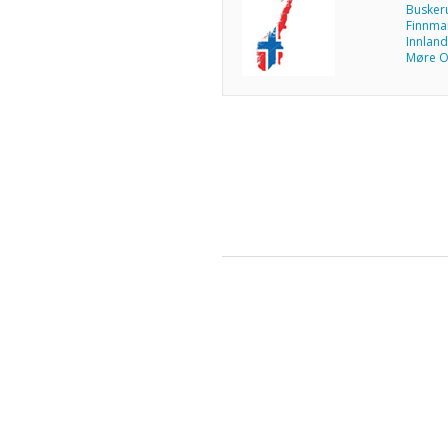
Busker
Finnma
Innland
Møre O