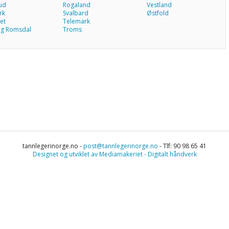
ud
Rogaland
Vestland
rk
Svalbard
Østfold
et
Telemark
g Romsdal
Troms
tannlegerinorge.no -
post@tannlegerinorge.no
- Tlf: 90 98 65 41
Designet og utviklet av Mediamakeriet - Digitalt håndverk