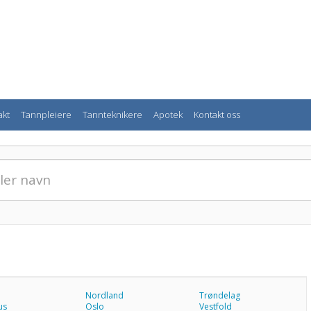
akt
Tannpleiere
Tannteknikere
Apotek
Kontakt oss
Nordland
Trøndelag
us
Oslo
Vestfold