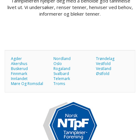
Tannpleieren hjelper deg med å beholde god tannhelse
livet ut. Vi undersøker, renser tenner, henviser ved behov,
informerer og bleker tenner.
Agder
Nordland
Trøndelag
Akershus
Oslo
Vestfold
Buskerud
Rogaland
Vestland
Finnmark
Svalbard
Østfold
Innlandet
Telemark
Møre Og Romsdal
Troms