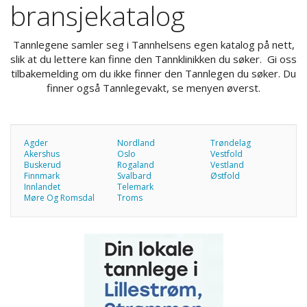
bransjekatalog
Tannlegene samler seg i Tannhelsens egen katalog på nett,
slik at du lettere kan finne den Tannklinikken du søker. Gi oss
tilbakemelding om du ikke finner den Tannlegen du søker. Du
finner også Tannlegevakt, se menyen øverst.
Agder
Nordland
Trøndelag
Akershus
Oslo
Vestfold
Buskerud
Rogaland
Vestland
Finnmark
Svalbard
Østfold
Innlandet
Telemark
Møre Og Romsdal
Troms