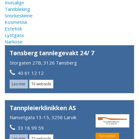
Invisalign
Tannbleking
Snorkeskinne
Kosmetisk
Estetisk
Lystgass
Narkose
Tønsberg tannlegevakt 24/ 7
Storgaten 27B, 3126 Tønsberg
40 61 12 12
Les mer
Til webside
Tannpleierklinikken AS
Nansetgata 13-15, 3256 Larvik
33 18 99 59
Tannpleier
Les mer
Til webside