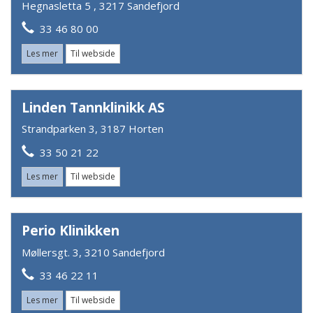
Hegnasletta 5 , 3217 Sandefjord
33 46 80 00
Les mer
Til webside
Linden Tannklinikk AS
Strandparken 3, 3187 Horten
33 50 21 22
Les mer
Til webside
Perio Klinikken
Møllersgt. 3, 3210 Sandefjord
33 46 22 11
Les mer
Til webside