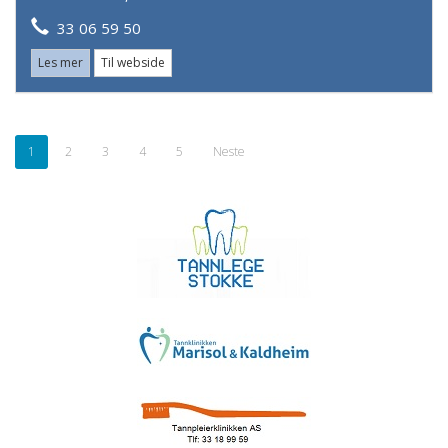
33 06 59 50
Les mer
Til webside
1
2
3
4
5
Neste