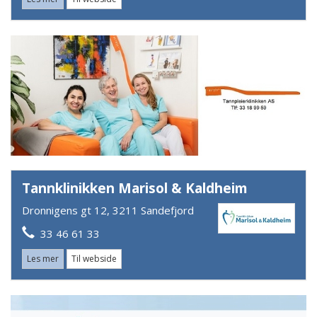
Tannklinikken Marisol & Kaldheim
Dronnigens gt 12, 3211 Sandefjord
33 46 61 33
Les mer
Til webside