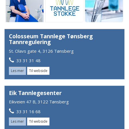
Colosseum Tannlege Tønsberg
Tannregulering
St. Olavs gate 4, 3126 Tønsberg
33 31 31 48
Les mer
Til webside
Eik Tannlegesenter
Eikveien 47 B, 3122 Tønsberg
33 31 16 68
Les mer
Til webside