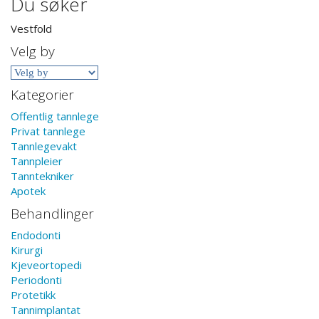
Du søker
Vestfold
Velg by
Kategorier
Offentlig tannlege
Privat tannlege
Tannlegevakt
Tannpleier
Tanntekniker
Apotek
Behandlinger
Endodonti
Kirurgi
Kjeveortopedi
Periodonti
Protetikk
Tannimplantat