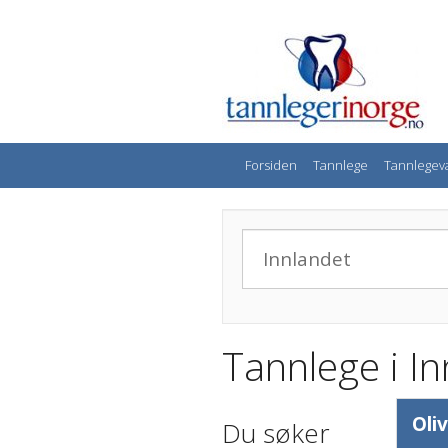
Forsiden
Tannlege
Tannlegev
Tannlege i I
Oli
Du søker