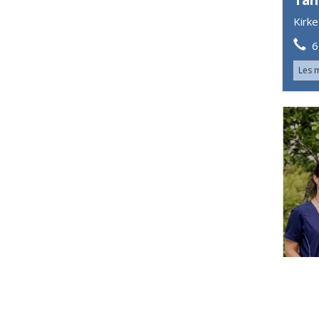
Kirk
61
Les 