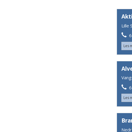
Akt
Lill
62
Les 
Alv
Vang
62
Les 
Bra
Nedr