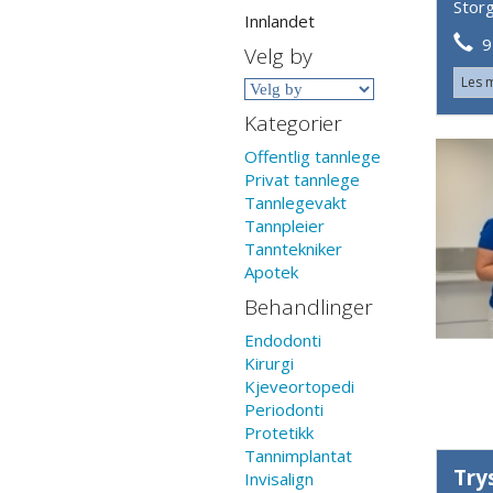
Stor
Innlandet
91
Velg by
Les 
Kategorier
Offentlig tannlege
Privat tannlege
Tannlegevakt
Tannpleier
Tanntekniker
Apotek
Behandlinger
Endodonti
Kirurgi
Kjeveortopedi
Periodonti
Protetikk
Tannimplantat
Try
Invisalign