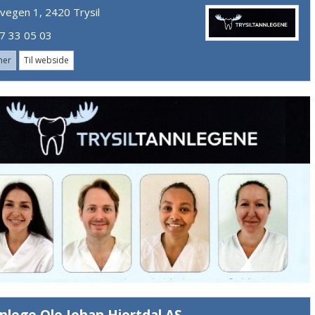
vegen 1, 2420 Trysil
 33 05 03
mer
Til webside
nlege Ole Johan Hjortdal AS