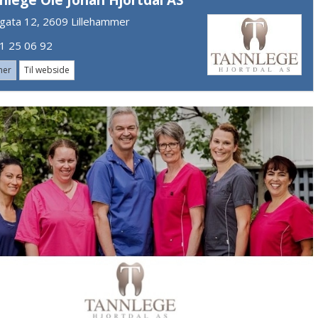
egata 12, 2609 Lillehammer
 25 06 92
mer
Til webside