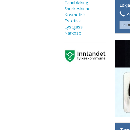
Tannbleking
Løkja
Snorkeskinne
Kosmetisk
97
Estetisk
Les 
Lystgass
Narkose
Tan