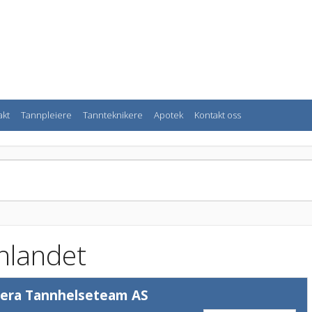
akt
Tannpleiere
Tannteknikere
Apotek
Kontakt oss
nnlandet
vera Tannhelseteam AS