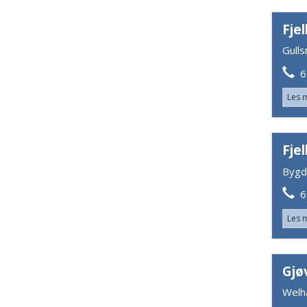
Fje
Gull
61
Les 
Fje
Bygd
61
Les 
Gjø
Welh