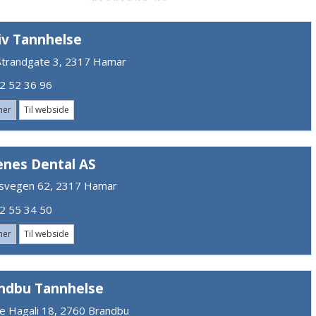
iv Tannhelse
e Strandgate 3, 2317 Hamar
 52 36 96
mer
Til webside
enes Dental AS
svegen 62, 2317 Hamar
 55 34 50
mer
Til webside
ndbu Tannhelse
e Hagali 18, 2760 Brandbu