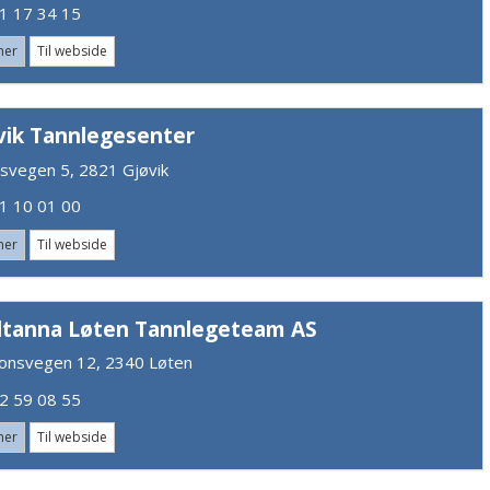
 17 34 15
mer
Til webside
vik Tannlegesenter
svegen 5, 2821 Gjøvik
 10 01 00
mer
Til webside
tanna Løten Tannlegeteam AS
jonsvegen 12, 2340 Løten
 59 08 55
mer
Til webside