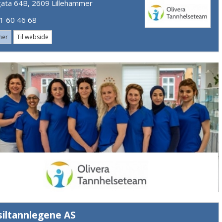
gata 64B, 2609 Lillehammer
 60 46 68
mer
Til webside
siltannlegene AS