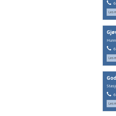
61
Les 
Gjø
Hunn
61
Les 
God
Stas
62
Les 