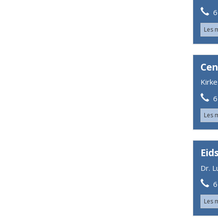
61
Les 
Cen
Kirk
61
Les 
Eid
Dr. 
62
Les 