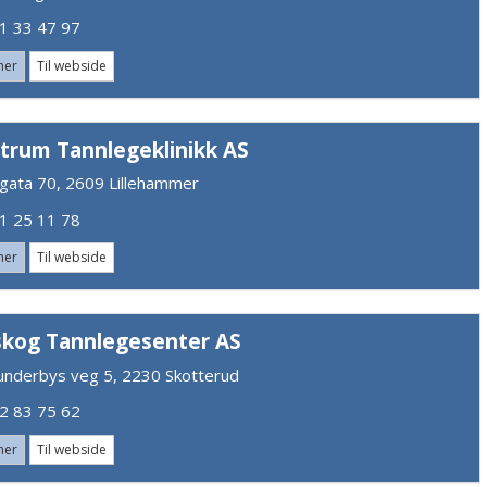
 33 47 97
mer
Til webside
trum Tannlegeklinikk AS
egata 70, 2609 Lillehammer
 25 11 78
mer
Til webside
skog Tannlegesenter AS
Lunderbys veg 5, 2230 Skotterud
 83 75 62
mer
Til webside