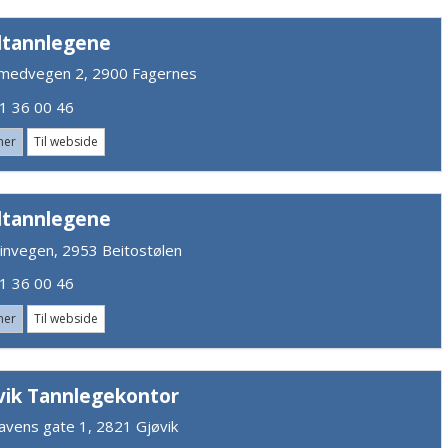
lltannlegene
smedvegen 2, 2900 Fagernes
 36 00 46
mer
Til webside
lltannlegene
invegen, 2953 Beitostølen
 36 00 46
mer
Til webside
vik Tannlegekontor
avens gate 1, 2821 Gjøvik