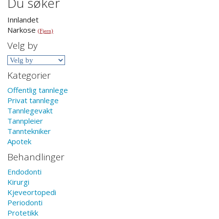
Du søker
Innlandet
Narkose
(Fjern)
Velg by
Kategorier
Offentlig tannlege
Privat tannlege
Tannlegevakt
Tannpleier
Tanntekniker
Apotek
Behandlinger
Endodonti
Kirurgi
Kjeveortopedi
Periodonti
Protetikk