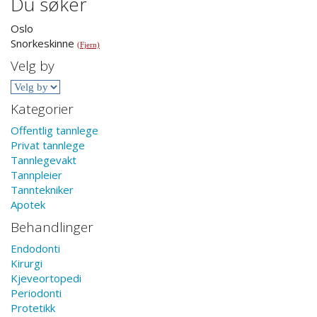
Du søker
Oslo
Snorkeskinne
(Fjern)
Velg by
Kategorier
Offentlig tannlege
Privat tannlege
Tannlegevakt
Tannpleier
Tanntekniker
Apotek
Behandlinger
Endodonti
Kirurgi
Kjeveortopedi
Periodonti
Protetikk