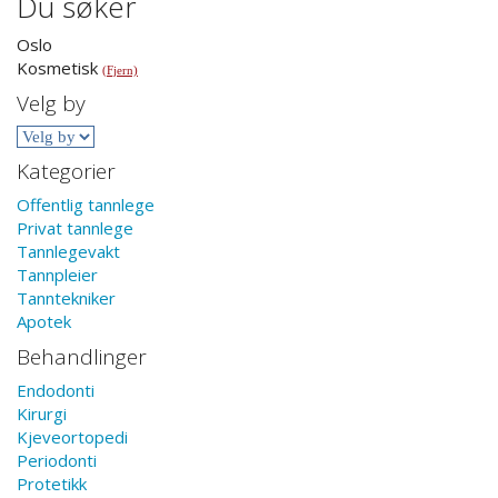
Du søker
Oslo
Kosmetisk
(Fjern)
Velg by
Kategorier
Offentlig tannlege
Privat tannlege
Tannlegevakt
Tannpleier
Tanntekniker
Apotek
Behandlinger
Endodonti
Kirurgi
Kjeveortopedi
Periodonti
Protetikk