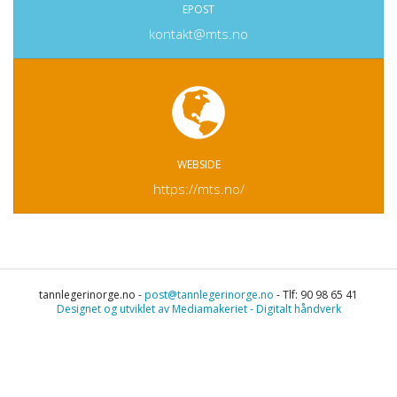
EPOST
kontakt@mts.no
WEBSIDE
https://mts.no/
tannlegerinorge.no -
post@tannlegerinorge.no
- Tlf: 90 98 65 41
Designet og utviklet av Mediamakeriet - Digitalt håndverk