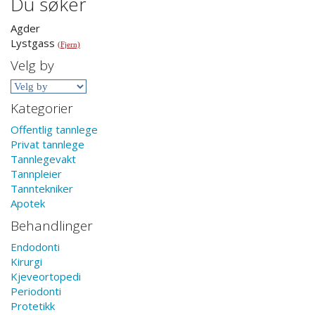
Du søker
Agder
Lystgass
(Fjern)
Velg by
Kategorier
Offentlig tannlege
Privat tannlege
Tannlegevakt
Tannpleier
Tanntekniker
Apotek
Behandlinger
Endodonti
Kirurgi
Kjeveortopedi
Periodonti
Protetikk