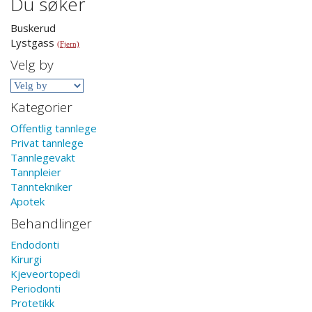
Du søker
Buskerud
Lystgass
(Fjern)
Velg by
Kategorier
Offentlig tannlege
Privat tannlege
Tannlegevakt
Tannpleier
Tanntekniker
Apotek
Behandlinger
Endodonti
Kirurgi
Kjeveortopedi
Periodonti
Protetikk