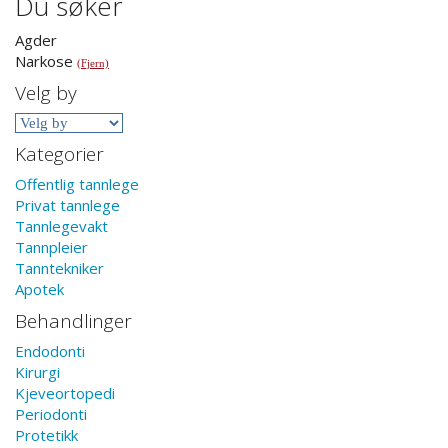
Du søker
Agder
Narkose
(Fjern)
Velg by
Kategorier
Offentlig tannlege
Privat tannlege
Tannlegevakt
Tannpleier
Tanntekniker
Apotek
Behandlinger
Endodonti
Kirurgi
Kjeveortopedi
Periodonti
Protetikk