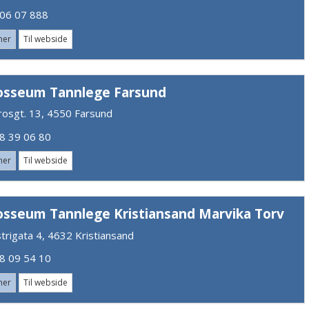
6 07 888
mer
Til webside
osseum Tannlege Farsund
rosgt. 13, 4550 Farsund
 39 06 80
mer
Til webside
osseum Tannlege Kristiansand Marvika Torv
trigata 4, 4632 Kristiansand
 09 54 10
mer
Til webside