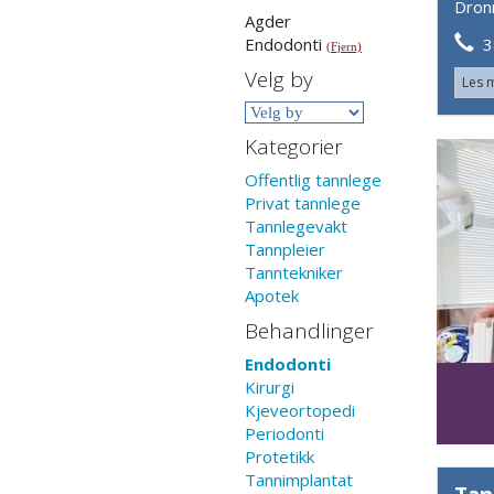
Dron
Agder
38
Endodonti
(Fjern)
Velg by
Les 
Kategorier
Offentlig tannlege
Privat tannlege
Tannlegevakt
Tannpleier
Tanntekniker
Apotek
Behandlinger
Endodonti
Kirurgi
Kjeveortopedi
Periodonti
Protetikk
Tannimplantat