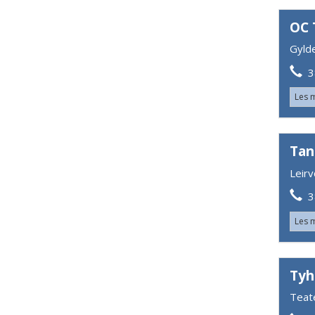
OC 
Gyld
38
Les 
Tan
Leirv
38
Les 
Tyh
Teat