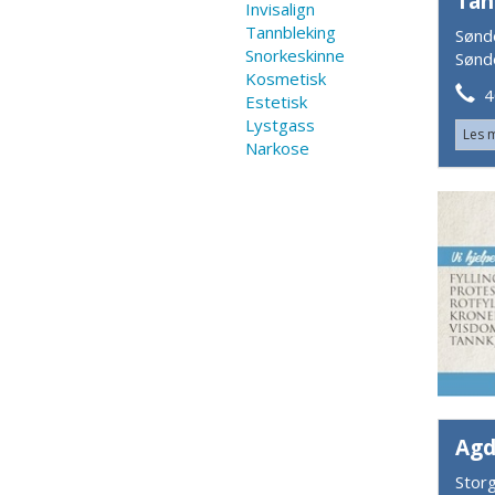
Tan
Invisalign
Tannbleking
Sønd
Snorkeskinne
Sønd
Kosmetisk
40
Estetisk
Lystgass
Les 
Narkose
Agd
Stor