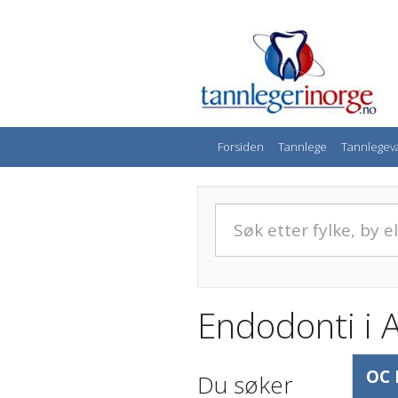
Forsiden
Tannlege
Tannlegev
Endodonti i 
OC 
Du søker