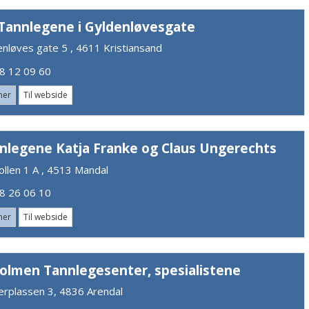
Tannlegene i Gyldenløvesgate
enløves gate 5 , 4611 Kristiansand
 12 09 60
mer
Til webside
nlegene Katja Franke og Claus Ungerechts
ollen 1 A , 4513 Mandal
 26 06 10
mer
Til webside
olmen Tannlegesenter, spesialistene
erplassen 3, 4836 Arendal