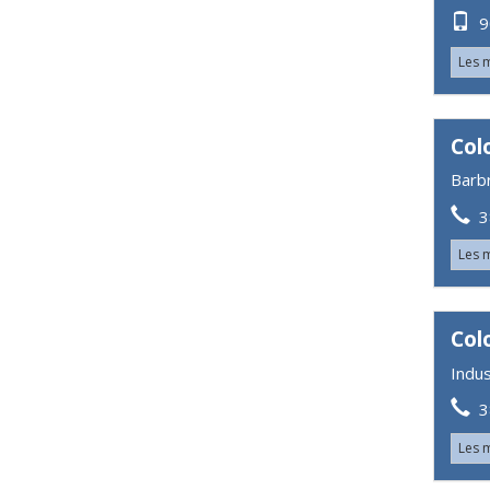
90
Les 
Col
Barb
38
Les 
Col
Indus
38
Les 