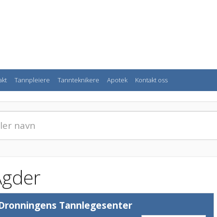
akt
Tannpleiere
Tannteknikere
Apotek
Kontakt oss
Agder
Dronningens Tannlegesenter