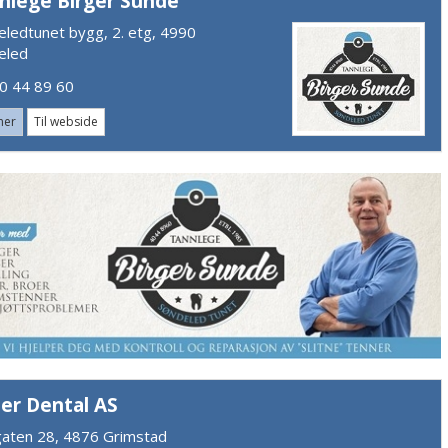
nlege Birger Sunde
eledtunet bygg, 2. etg, 4990
eled
 44 89 60
mer
Til webside
er Dental AS
gaten 28, 4876 Grimstad