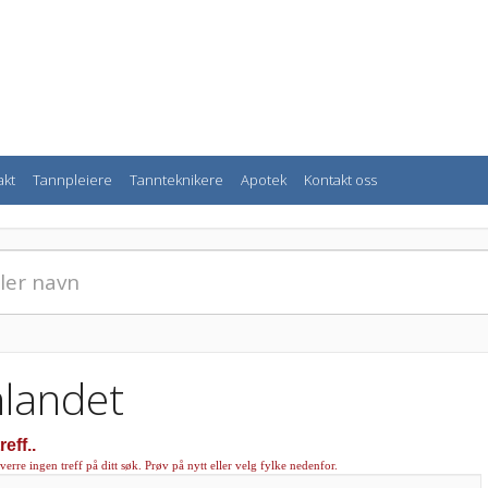
akt
Tannpleiere
Tannteknikere
Apotek
Kontakt oss
nlandet
reff..
verre ingen treff på ditt søk. Prøv på nytt eller velg fylke nedenfor.