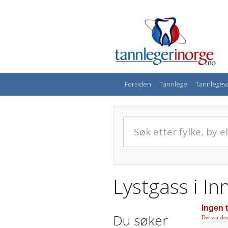
Forsiden
Tannlege
Tannlegev
Lystgass i In
Ingen t
Du søker
Det var des