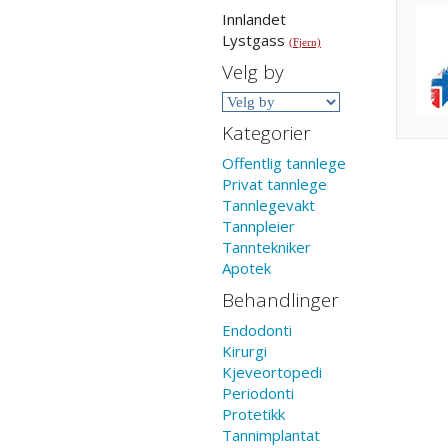
Innlandet
Lystgass
(Fjern)
Velg by
Kategorier
Offentlig tannlege
Privat tannlege
Tannlegevakt
Tannpleier
Tanntekniker
Apotek
Behandlinger
Endodonti
Kirurgi
Kjeveortopedi
Periodonti
Protetikk
Tannimplantat