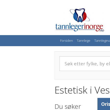
Forsiden
Tannlege
Tannlegev
Estetisk i Ve
Ori
Du søker