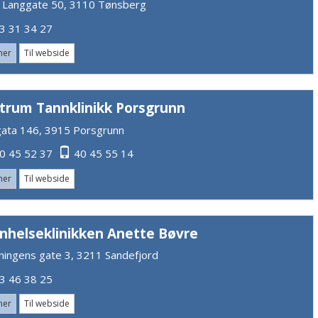
 Langgate 50, 3110 Tønsberg
 31 34 27
mer
Til webside
trum Tannklinikk Porsgrunn
gata 146, 3915 Porsgrunn
0 45 52 37
40 45 55 14
mer
Til webside
nhelseklinikken Anette Bøvre
ningens gate 3, 3211 Sandefjord
 46 38 25
mer
Til webside