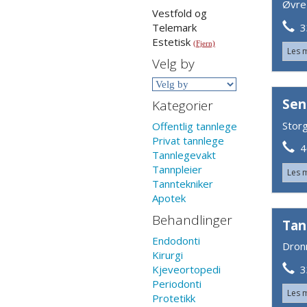
Øvre
Vestfold og
33
Telemark
Estetisk
(Fjern)
Les 
Velg by
Sen
Kategorier
Stor
Offentlig tannlege
Privat tannlege
4
Tannlegevakt
Tannpleier
Les 
Tanntekniker
Apotek
Behandlinger
Tan
Endodonti
Dron
Kirurgi
33
Kjeveortopedi
Periodonti
Les 
Protetikk