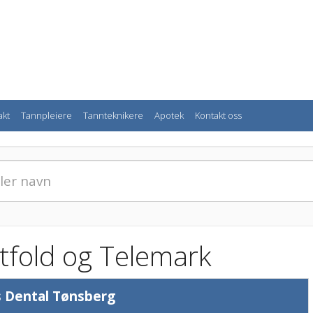
akt
Tannpleiere
Tannteknikere
Apotek
Kontakt oss
stfold og Telemark
s Dental Tønsberg