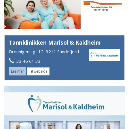
Tannklinikken Marisol & Kaldheim
Dronnigens gt 12, 3211 Sandefjord
33 46 61 33
Les mer
Til webside