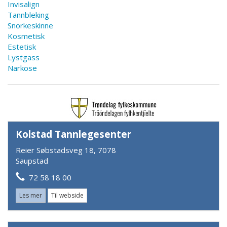
Invisalign
Tannbleking
Snorkeskinne
Kosmetisk
Estetisk
Lystgass
Narkose
Kolstad Tannlegesenter
Reier Søbstadsveg 18, 7078
Saupstad
72 58 18 00
Les mer
Til webside