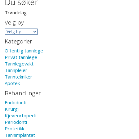
Du søker
Trøndelag
Velg by
Kategorier
Offentlig tannlege
Privat tannlege
Tannlegevakt
Tannpleier
Tanntekniker
Apotek
Behandlinger
Endodonti
Kirurgi
Kjeveortopedi
Periodonti
Protetikk
Tannimplantat