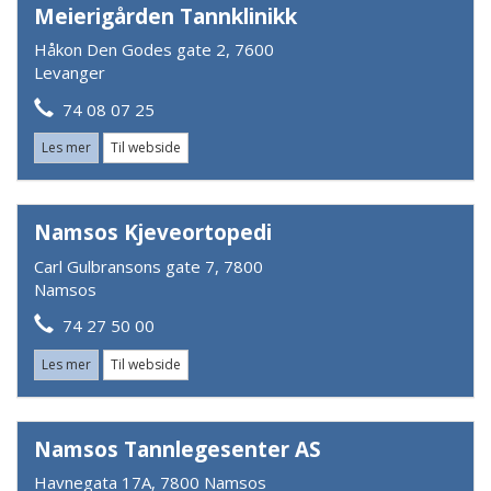
Meierigården Tannklinikk
Håkon Den Godes gate 2, 7600
Levanger
74 08 07 25
Les mer
Til webside
Namsos Kjeveortopedi
Carl Gulbransons gate 7, 7800
Namsos
74 27 50 00
Les mer
Til webside
Namsos Tannlegesenter AS
Havnegata 17A, 7800 Namsos