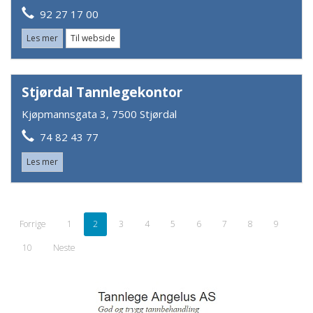
92 27 17 00
Les mer
Til webside
Stjørdal Tannlegekontor
Kjøpmannsgata 3, 7500 Stjørdal
74 82 43 77
Les mer
Forrige
1
2
3
4
5
6
7
8
9
10
Neste