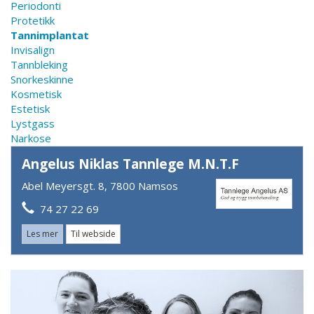
Periodonti
Protetikk
Tannimplantat
Invisalign
Tannbleking
Snorkeskinne
Kosmetisk
Estetisk
Lystgass
Narkose
Angelus Niklas Tannlege M.N.T.F
Abel Meyersgt. 8, 7800 Namsos
74 27 22 69
Les mer
Til webside