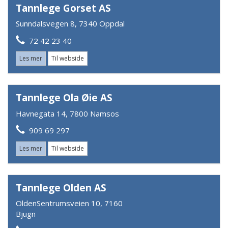
Tannlege Gorset AS
Sunndalsvegen 8, 7340 Oppdal
72 42 23 40
Les mer
Til webside
Tannlege Ola Øie AS
Havnegata 14, 7800 Namsos
909 69 297
Les mer
Til webside
Tannlege Olden AS
OldenSentrumsveien 10, 7160
Bjugn