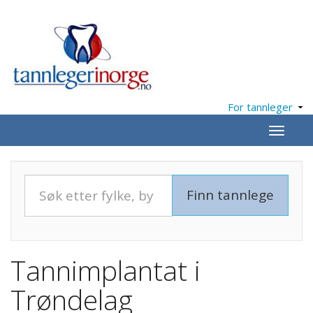
For tannleger
Meny
Tannimplantat i
Trøndelag