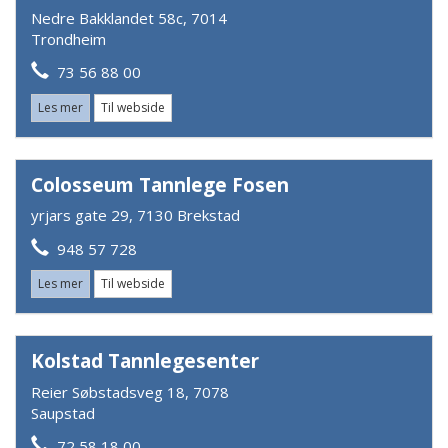
Nedre Bakklandet 58c, 7014
Trondheim
73 56 88 00
Les mer
Til webside
Colosseum Tannlege Fosen
yrjars gate 29, 7130 Brekstad
948 57 728
Les mer
Til webside
Kolstad Tannlegesenter
Reier Søbstadsveg 18, 7078
Saupstad
72 58 18 00