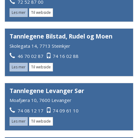
72 52 87 00
Les mer
Til webside
Tannlegene Bilstad, Rudel og Moen
Skolegata 14, 7713 Steinkjer
46 70 02 87
74 16 02 88
Les mer
Til webside
Tannlegene Levanger Sør
Moafjæra 10, 7600 Levanger
74 08 12 17
74 09 61 10
Les mer
Til webside