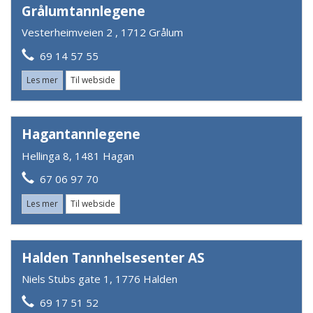
Grålumtannlegene
Vesterheimveien 2 , 1712 Grålum
69 14 57 55
Les mer
Til webside
Hagantannlegene
Hellinga 8, 1481 Hagan
67 06 97 70
Les mer
Til webside
Halden Tannhelsesenter AS
Niels Stubs gate 1, 1776 Halden
69 17 51 52