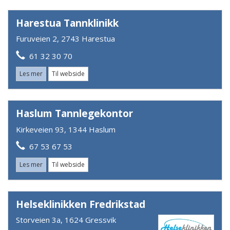
Harestua Tannklinikk
Furuveien 2, 2743 Harestua
61 32 30 70
Les mer
Til webside
Haslum Tannlegekontor
Kirkeveien 93, 1344 Haslum
67 53 67 53
Les mer
Til webside
Helseklinikken Fredrikstad
Storveien 3a, 1624 Gressvik