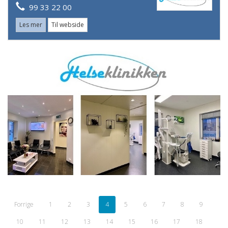
99 33 22 00
Les mer
Til webside
Forrige
1
2
3
4
5
6
7
8
9
10
11
12
13
14
15
16
17
18