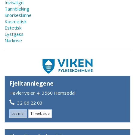
Invisalign
Tannbleking
Snorkeskinne
Kosmetisk
Estetisk
Lystgass
Narkose
Fjelltannlegene
Høvleriveien 4, 3560 Hemsedal
32 06 22 03
Les mer
Til webside