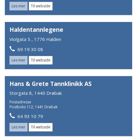
Les mer
Til webside
Haldentannlegene
Violgata 5 , 1776 Halden
69 19 30 08
Les mer
Til webside
Hans & Grete Tannklinikk AS
Storgata 8, 1440 Drøbak
Postadresse
Postboks 112, 1441 Drøbak
64 93 10 79
Les mer
Til webside