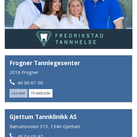
Frogner Tannlegesenter
2016 Frogner
40 00 61 00
Les mer
Til webside
Gjettum Tannklinikk AS
Bærumsveien 373, 1346 Gjettum
48 04 05 97