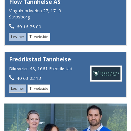
Flow Tannhelse AS
Vingulmorkveien 27, 1710
Sarpsborg
69 16 75 00
Les mer
Til webside
Fredrikstad Tannhelse
Dikeveien 48, 1661 Fredrikstad
40 63 22 13
Les mer
Til webside