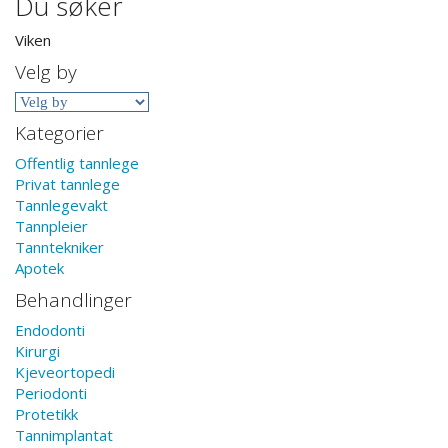
Du søker
Viken
Velg by
Kategorier
Offentlig tannlege
Privat tannlege
Tannlegevakt
Tannpleier
Tanntekniker
Apotek
Behandlinger
Endodonti
Kirurgi
Kjeveortopedi
Periodonti
Protetikk
Tannimplantat