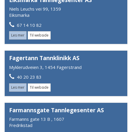
Niels Leuchs vei 99, 1359
Eiksmarka
67 14 10 82
Les mer
Til webside
Fagertann Tannklinikk AS
Myklerudveien 3, 1454 Fagerstrand
40 20 23 83
Les mer
Til webside
Farmannsgate Tannlegesenter AS
Farmanns gate 13 B , 1607
Fredrikstad