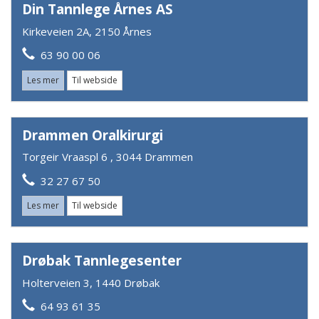
Din Tannlege Årnes AS
Kirkeveien 2A, 2150 Årnes
63 90 00 06
Les mer
Til webside
Drammen Oralkirurgi
Torgeir Vraaspl 6 , 3044 Drammen
32 27 67 50
Les mer
Til webside
Drøbak Tannlegesenter
Holterveien 3, 1440 Drøbak
64 93 61 35