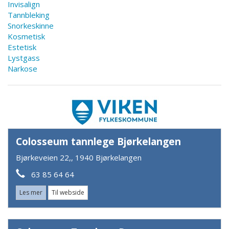
Invisalign
Tannbleking
Snorkeskinne
Kosmetisk
Estetisk
Lystgass
Narkose
Colosseum tannlege Bjørkelangen
Bjørkeveien 22,, 1940 Bjørkelangen
63 85 64 64
Les mer
Til webside