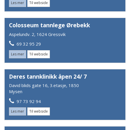
Les mer
Til webside
Colosseum tannlege Ørebekk
Aspelundv. 2, 1624 Gressvik
69 32 95 29
Les mer
Til webside
Deres tannklinikk åpen 24/ 7
David blids gate 16, 3.etasje, 1850
Mysen
97 73 92 94
Les mer
Til webside