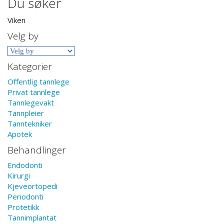
Du søker
Viken
Velg by
Kategorier
Offentlig tannlege
Privat tannlege
Tannlegevakt
Tannpleier
Tanntekniker
Apotek
Behandlinger
Endodonti
Kirurgi
Kjeveortopedi
Periodonti
Protetikk
Tannimplantat