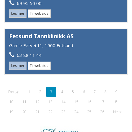
69 95 50 00
Les mer
Til webside
Fetsund Tannklinikk AS
Gamle Fetvei 11, 1900 Fetsund
63 88 11 44
Les mer
Til webside
Forrige
1
2
3
4
5
6
7
8
9
10
11
12
13
14
15
16
17
18
19
20
21
22
23
24
25
26
Neste