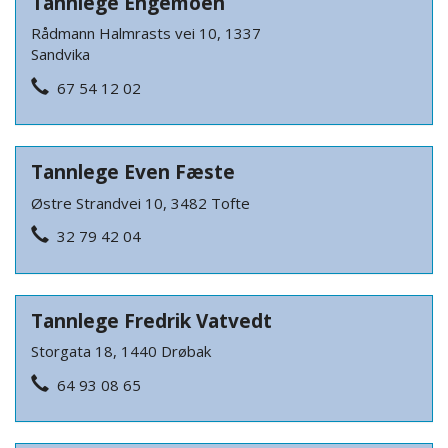
Tannlege Engemoen
Rådmann Halmrasts vei 10, 1337
Sandvika
67 54 12 02
Tannlege Even Fæste
Østre Strandvei 10, 3482 Tofte
32 79 42 04
Tannlege Fredrik Vatvedt
Storgata 18, 1440 Drøbak
64 93 08 65