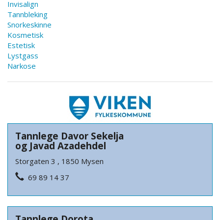
Invisalign
Tannbleking
Snorkeskinne
Kosmetisk
Estetisk
Lystgass
Narkose
Tannlege Davor Sekelja
og Javad Azadehdel
Storgaten 3 , 1850 Mysen
69 89 14 37
Tannlege Dorota