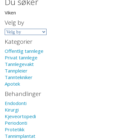
Du søker
Viken
Velg by
Kategorier
Offentlig tannlege
Privat tannlege
Tannlegevakt
Tannpleier
Tanntekniker
Apotek
Behandlinger
Endodonti
Kirurgi
Kjeveortopedi
Periodonti
Protetikk
Tannimplantat