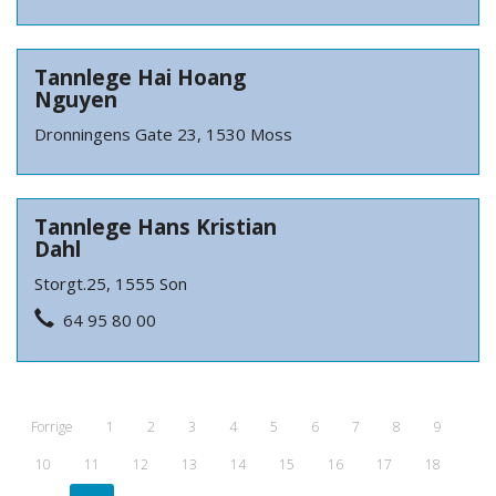
Tannlege Hai Hoang
Nguyen
Dronningens Gate 23, 1530 Moss
Tannlege Hans Kristian
Dahl
Storgt.25, 1555 Son
64 95 80 00
Forrige
1
2
3
4
5
6
7
8
9
10
11
12
13
14
15
16
17
18