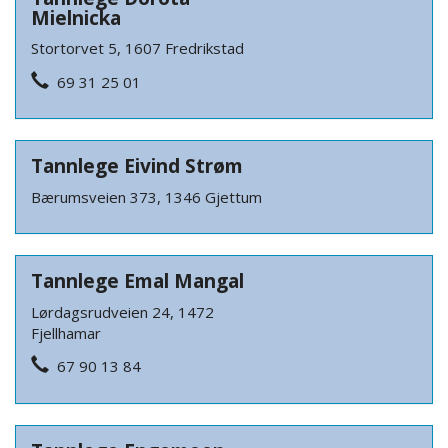
Mielnicka
Stortorvet 5, 1607 Fredrikstad
69 31 25 01
Tannlege Eivind Strøm
Bærumsveien 373, 1346 Gjettum
Tannlege Emal Mangal
Lørdagsrudveien 24, 1472
Fjellhamar
67 90 13 84