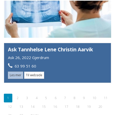
Ask Tannhelse Lene Christin Aarvik
Ask 26, 2022 Gjerdrum
63 99 51 60
Les mer
Til webside
1
2
3
4
5
6
7
8
9
10
11
12
13
14
15
16
17
18
19
20