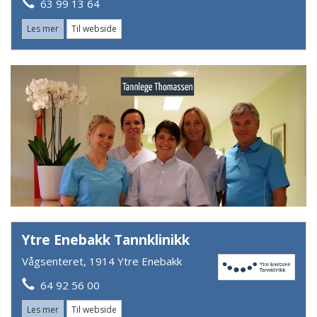
63 99 13 64
Les mer
Til webside
Ytre Enebakk Tannklinikk
Vågsenteret, 1914 Ytre Enebakk
64 92 56 00
Les mer
Til webside