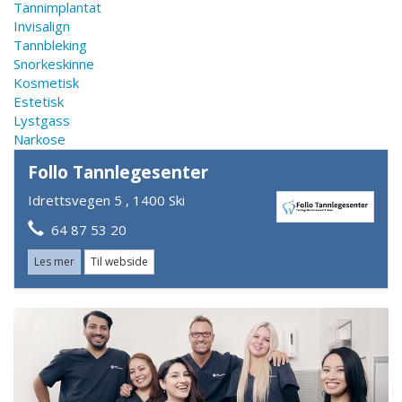
Tannimplantat
Invisalign
Tannbleking
Snorkeskinne
Kosmetisk
Estetisk
Lystgass
Narkose
Follo Tannlegesenter
Idrettsvegen 5 , 1400 Ski
64 87 53 20
Les mer
Til webside