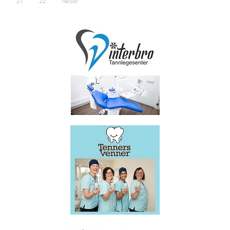
21
22
Neste