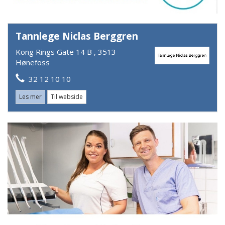
Tannlege Niclas Berggren
Kong Rings Gate 14 B , 3513
Hønefoss
32 12 10 10
Les mer
Til webside