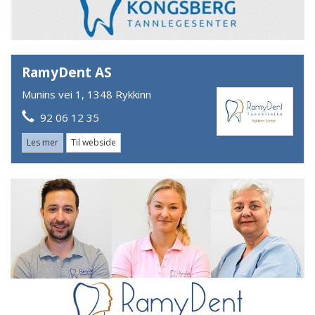
RamyDent AS
Munins vei 1, 1348 Rykkinn
92 06 12 35
Les mer
Til webside