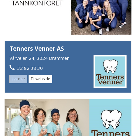
Tenners Venner AS
Vårveien 24, 3024 Drammen
32 82 38 30
Les mer
Til webside