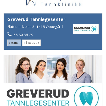
Greverud Tannlegesenter
Flåtestadveien 3, 1415 Oppegård
66 80 35 29
Les mer
Til webside