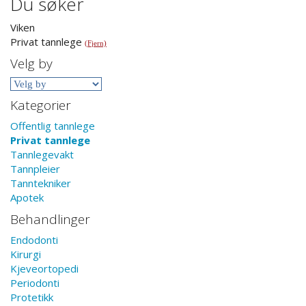
Du søker
Viken
Privat tannlege
(Fjern)
Velg by
Kategorier
Offentlig tannlege
Privat tannlege
Tannlegevakt
Tannpleier
Tanntekniker
Apotek
Behandlinger
Endodonti
Kirurgi
Kjeveortopedi
Periodonti
Protetikk