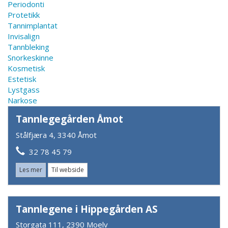
Periodonti
Protetikk
Tannimplantat
Invisalign
Tannbleking
Snorkeskinne
Kosmetisk
Estetisk
Lystgass
Narkose
Tannlegegården Åmot
Stålfjæra 4, 3340 Åmot
32 78 45 79
Les mer
Til webside
Tannlegene i Hippegården AS
Storgata 111, 2390 Moelv