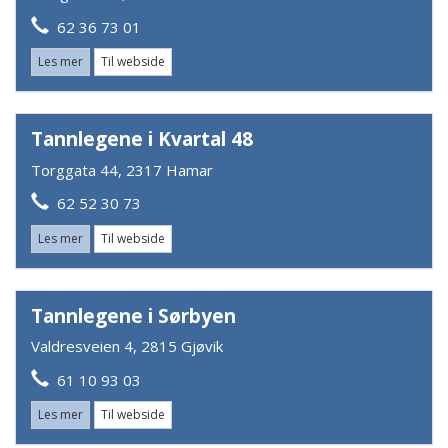
62 36 73 01
Les mer
Til webside
Tannlegene i Kvartal 48
Torggata 44, 2317 Hamar
62 52 30 73
Les mer
Til webside
Tannlegene i Sørbyen
Valdresveien 4, 2815 Gjøvik
61 10 93 03
Les mer
Til webside