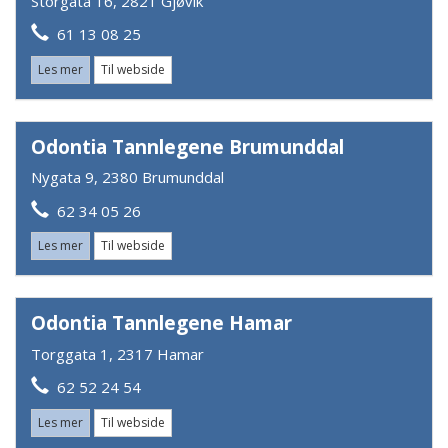
Storgata 16, 2821 Gjøvik
61 13 08 25
Les mer
Til webside
Odontia Tannlegene Brumunddal
Nygata 9, 2380 Brumunddal
62 34 05 26
Les mer
Til webside
Odontia Tannlegene Hamar
Torggata 1, 2317 Hamar
62 52 24 54
Les mer
Til webside