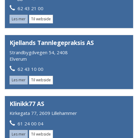
62 43 21 00
Les mer
Til webside
Kjellands Tannlegepraksis AS
Strandbygdvegen 54, 2408
Elverum
62 43 10 00
Les mer
Til webside
Klinikk77 AS
Kirkegata 77, 2609 Lillehammer
61 24 00 04
Les mer
Til webside