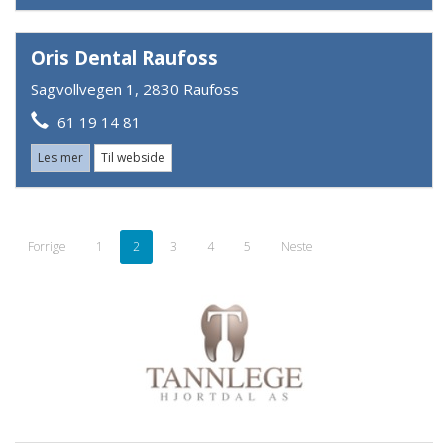
Oris Dental Raufoss
Sagvollvegen 1, 2830 Raufoss
61 19 14 81
Les mer
Til webside
Forrige
1
2
3
4
5
Neste