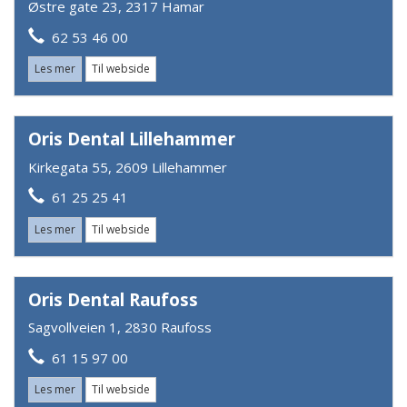
Østre gate 23, 2317 Hamar
62 53 46 00
Les mer
Til webside
Oris Dental Lillehammer
Kirkegata 55, 2609 Lillehammer
61 25 25 41
Les mer
Til webside
Oris Dental Raufoss
Sagvollveien 1, 2830 Raufoss
61 15 97 00
Les mer
Til webside