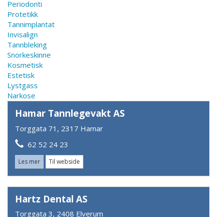
Periodonti
Protetikk
Tannimplantat
Invisalign
Tannbleking
Snorkeskinne
Kosmetisk
Estetisk
Lystgass
Narkose
Hamar Tannlegevakt AS
Torggata 71, 2317 Hamar
62 52 24 23
Les mer
Til webside
Hartz Dental AS
Torggata 3, 2408 Elverum