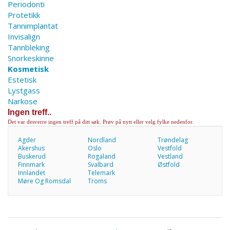
Periodonti
Protetikk
Tannimplantat
Invisalign
Tannbleking
Snorkeskinne
Kosmetisk
Estetisk
Lystgass
Narkose
Ingen treff..
Det var desverre ingen treff på ditt søk. Prøv på nytt eller velg fylke nedenfor.
Agder
Nordland
Trøndelag
Akershus
Oslo
Vestfold
Buskerud
Rogaland
Vestland
Finnmark
Svalbard
Østfold
Innlandet
Telemark
Møre Og Romsdal
Troms