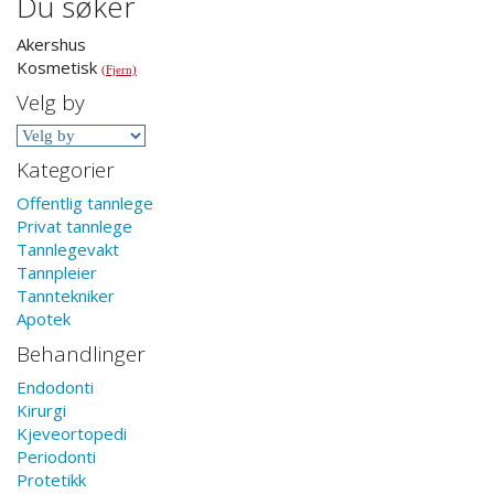
Du søker
Akershus
Kosmetisk
(Fjern)
Velg by
Kategorier
Offentlig tannlege
Privat tannlege
Tannlegevakt
Tannpleier
Tanntekniker
Apotek
Behandlinger
Endodonti
Kirurgi
Kjeveortopedi
Periodonti
Protetikk