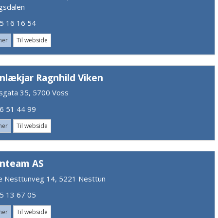
ngsdalen
 16 16 54
mer
Til webside
nlækjar Ragnhild Viken
sgata 35, 5700 Voss
 51 44 99
mer
Til webside
nteam AS
e Nesttunveg 14, 5221 Nesttun
 13 67 05
mer
Til webside