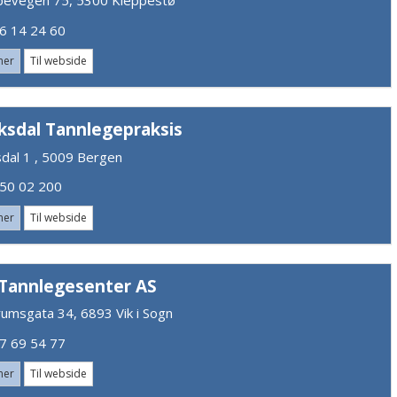
pevegen 75, 5300 Kleppestø
 14 24 60
mer
Til webside
iksdal Tannlegepraksis
sdal 1 , 5009 Bergen
0 02 200
mer
Til webside
 Tannlegesenter AS
rumsgata 34, 6893 Vik i Sogn
 69 54 77
mer
Til webside