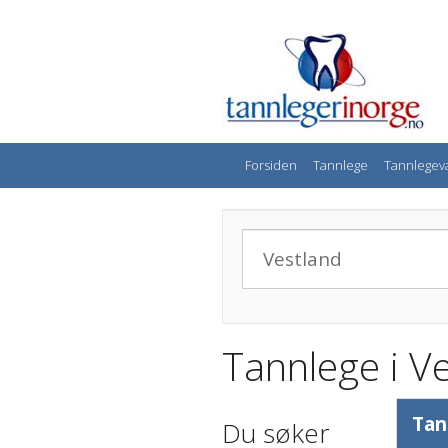
Forsiden
Tannlege
Tannlegev
Tannlege i V
Tan
Du søker