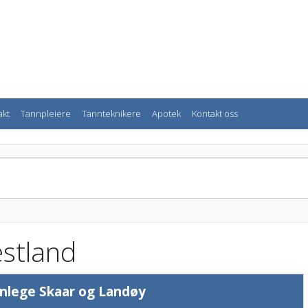
akt
Tannpleiere
Tannteknikere
Apotek
Kontakt oss
estland
nlege Skaar og Landøy