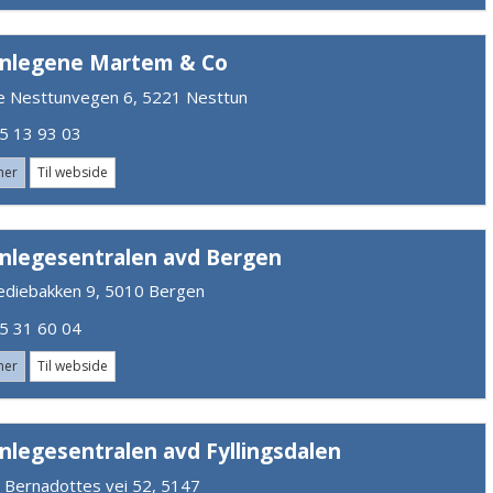
nlegene Martem & Co
e Nesttunvegen 6, 5221 Nesttun
 13 93 03
mer
Til webside
nlegesentralen avd Bergen
diebakken 9, 5010 Bergen
 31 60 04
mer
Til webside
nlegesentralen avd Fyllingsdalen
e Bernadottes vei 52, 5147