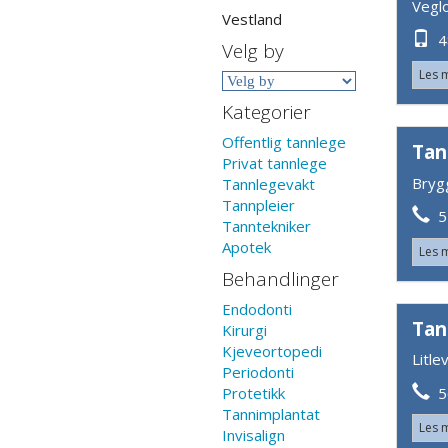
Vegl
Vestland
48
Velg by
Les 
Kategorier
Offentlig tannlege
Tan
Privat tannlege
Bryg
Tannlegevakt
Tannpleier
55
Tanntekniker
Apotek
Les 
Behandlinger
Endodonti
Tan
Kirurgi
Kjeveortopedi
Litle
Periodonti
56
Protetikk
Tannimplantat
Les 
Invisalign