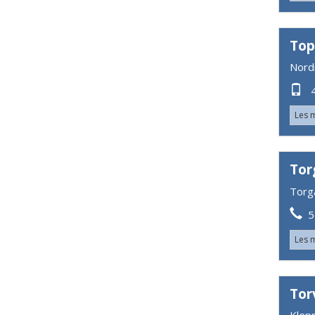
Top
Nord
4
Les 
Tor
Torg
55
Les 
Tor