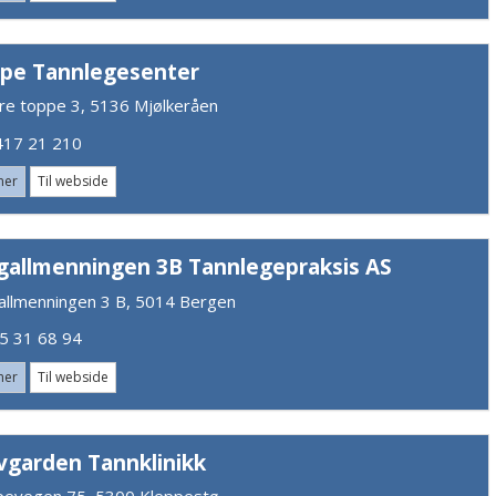
pe Tannlegesenter
re toppe 3, 5136 Mjølkeråen
17 21 210
mer
Til webside
gallmenningen 3B Tannlegepraksis AS
allmenningen 3 B, 5014 Bergen
 31 68 94
mer
Til webside
vgarden Tannklinikk