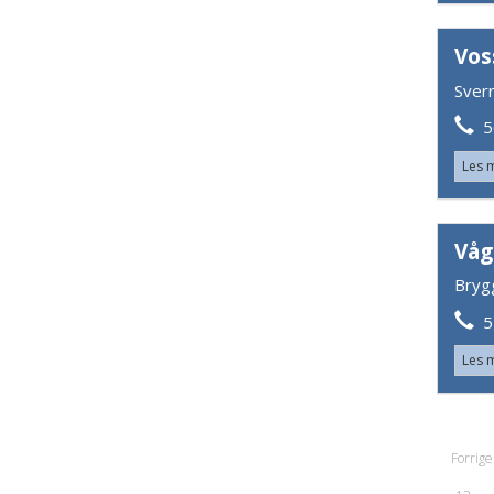
Vos
Sver
56
Les 
Våg
Bryg
5
Les 
Forrige