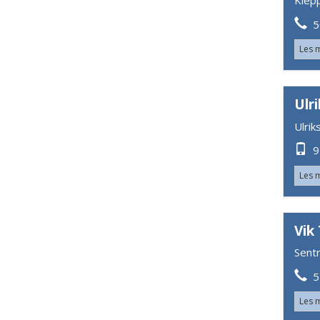
Klep
56
Les 
Ulr
Ulrik
95
Les 
Vik
Sent
57
Les 