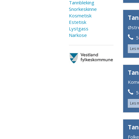
Tannbleking
Snorkeskinne
Kosmetisk
Tan
Estetisk
Østr
Lystgass
Narkose
55
Les 
Tan
Kome
55
Les 
Tan
Folk