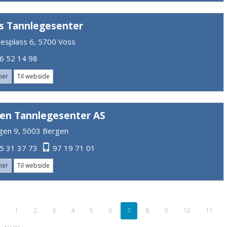
s Tannlegesenter
resplass 6, 5700 Voss
 52 14 98
mer
Til webside
en Tannlegesenter AS
gen 9, 5003 Bergen
5 31 37 73
97 19 71 01
mer
Til webside
1
2
3
4
5
6
7
8
9
10
11