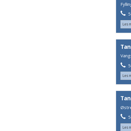
Fylli
55
Les 
Tan
Vang
56
Les 
Tan
Østr
55
Les 