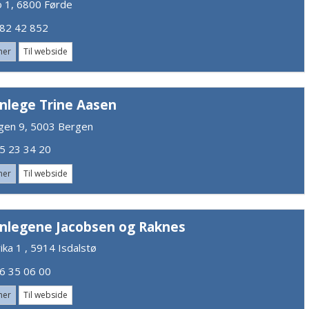
o 1, 6800 Førde
2 42 852
mer
Til webside
nlege Trine Aasen
gen 9, 5003 Bergen
 23 34 20
mer
Til webside
nlegene Jacobsen og Raknes
vika 1 , 5914 Isdalstø
 35 06 00
mer
Til webside