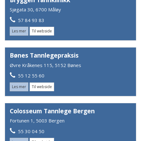
Sjøgata 30, 6700 Måløy
57 84 93 83
Les mer
Til webside
Bønes Tannlegepraksis
Øvre Kråkenes 115, 5152 Bønes
55 12 55 60
Les mer
Til webside
Colosseum Tannlege Bergen
Fortunen 1, 5003 Bergen
55 30 04 50