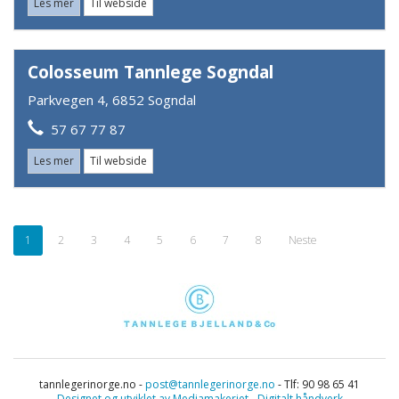
Les mer
Til webside
Colosseum Tannlege Sogndal
Parkvegen 4, 6852 Sogndal
57 67 77 87
Les mer
Til webside
1
2
3
4
5
6
7
8
Neste
tannlegerinorge.no -
post@tannlegerinorge.no
- Tlf: 90 98 65 41
Designet og utviklet av Mediamakeriet - Digitalt håndverk