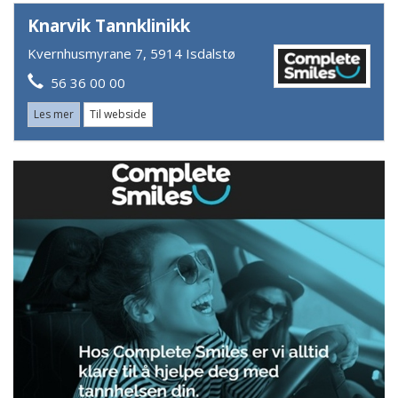
Knarvik Tannklinikk
Kvernhusmyrane 7, 5914 Isdalstø
56 36 00 00
Les mer
Til webside