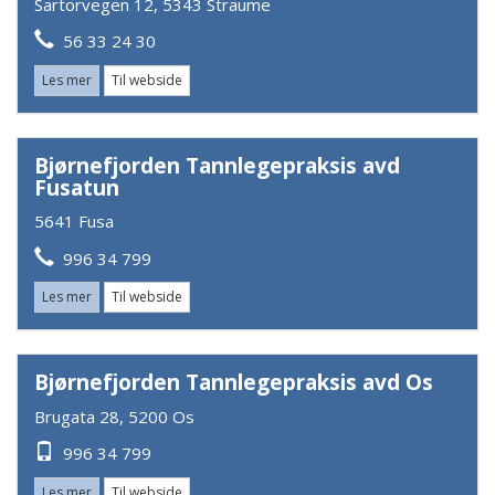
Sartorvegen 12, 5343 Straume
56 33 24 30
Les mer
Til webside
Bjørnefjorden Tannlegepraksis avd
Fusatun
5641 Fusa
996 34 799
Les mer
Til webside
Bjørnefjorden Tannlegepraksis avd Os
Brugata 28, 5200 Os
996 34 799
Les mer
Til webside