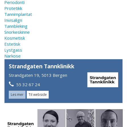
Periodonti
Protetikk
Tannimplantat
Invisalign
Tannbleking
Snorkeskinne
Kosmetisk
Estetisk
Lystgass
Narkose
Strandgaten Tannklinikk
Strandgaten 19, 5013 Bergen
55 32 67 24​
Les mer
Til webside