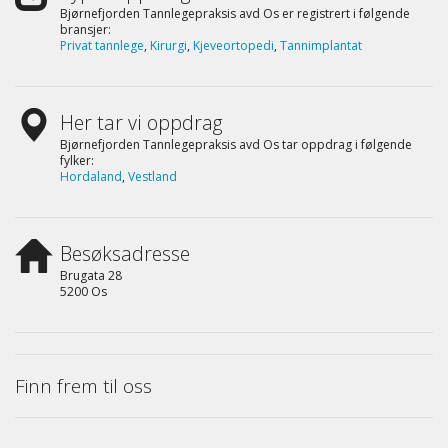
Bjørnefjorden Tannlegepraksis avd Os er registrert i følgende
bransjer:
Privat tannlege
,
Kirurgi
,
Kjeveortopedi
,
Tannimplantat
Her tar vi oppdrag
Bjørnefjorden Tannlegepraksis avd Os tar oppdrag i følgende
fylker:
Hordaland
,
Vestland
Besøksadresse
Brugata 28
5200 Os
Finn frem til oss