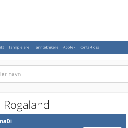
akt
Tannpleiere
Tannteknikere
Apotek
Kontakt oss
i Rogaland
naDi