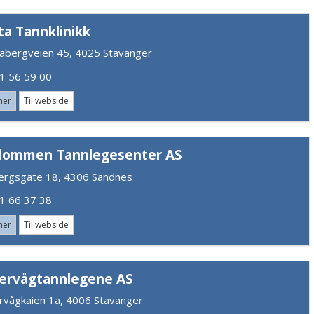
ta Tannklinikk
abergveien 45, 4025 Stavanger
 56 59 00
mer
Til webside
dommen Tannlegesenter AS
ergsgate 18, 4306 Sandnes
 66 37 38
mer
Til webside
ervågtannlegene AS
rvågkaien 1a, 4006 Stavanger