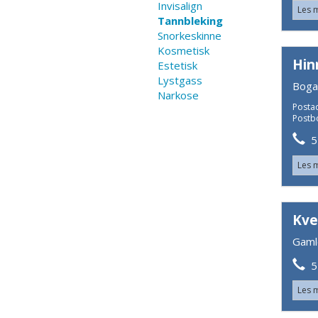
Invisalign
Les 
Tannbleking
Snorkeskinne
Kosmetisk
Hin
Estetisk
Lystgass
Boga
Narkose
Posta
Postb
51
Les 
Kve
Gaml
51
Les 