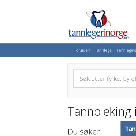
Forsiden
Tannlege
Tannlegev
Tannbleking 
Tan
Du søker