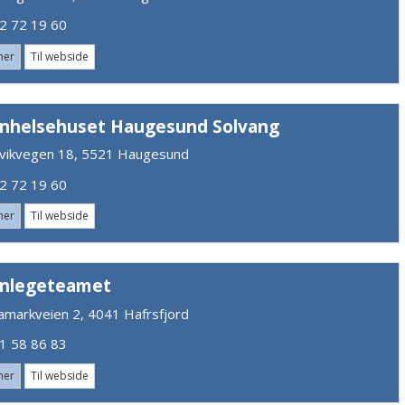
 72 19 60
mer
Til webside
nhelsehuset Haugesund Solvang
vikvegen 18, 5521 Haugesund
 72 19 60
mer
Til webside
nlegeteamet
amarkveien 2, 4041 Hafrsfjord
 58 86 83
mer
Til webside