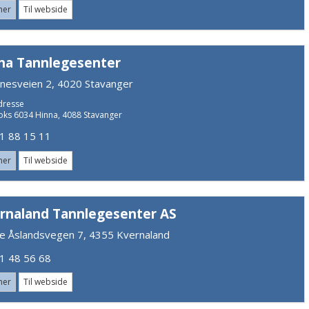
mer
Til webside
na Tannlegesenter
nesveien 2, 4020 Stavanger
dresse
oks 6034 Hinna, 4088 Stavanger
 88 15 11
mer
Til webside
rnaland Tannlegesenter AS
e Åslandsvegen 7, 4355 Kvernaland
 48 56 68
mer
Til webside