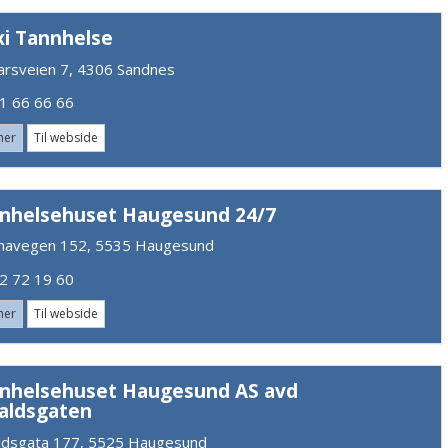
i Tannhelse
arsveien 7, 4306 Sandnes
 66 66 66
mer
Til webside
nhelsehuset Haugesund 24/7
navegen 152, 5535 Haugesund
 72 19 60
mer
Til webside
nhelsehuset Haugesund AS avd
aldsgaten
ldsgata 177, 5525 Haugesund