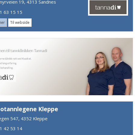
myrveien 19, 4313 Sandnes
 63 15 15
mer
Til webside
lotannlegene Kleppe
egen 547, 4352 Kleppe
 42 53 14