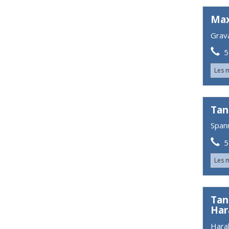
Max
Grav
51
Les 
Tan
Span
52
Les 
Tan
Har
Hara