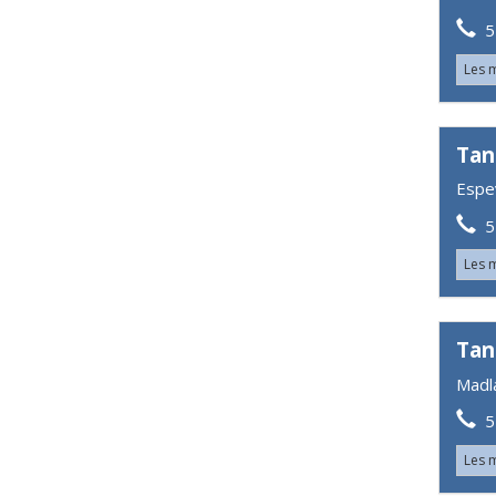
52
Les 
Tan
Espe
52
Les 
Tan
Madl
51
Les 