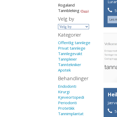
Lura
Rogaland
51
Tannbleking
(Fjern)
Velg by
Les 
Kategorier
Offentlig tannlege
Privat tannlege
Tannlegevakt
Tannpleier
Tanntekniker
Apotek
Behandlinger
Endodonti
Kirurgi
Hei
Kjeveortopedi
Jærv
Periodonti
Protetikk
51
Tannimplantat