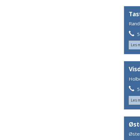
Tas
Rand
51
Les 
Vis
Holb
51
Les 
Øst
Øste