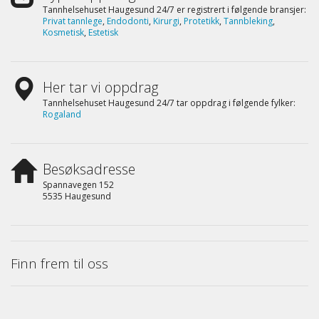
Tannhelsehuset Haugesund 24/7 er registrert i følgende bransjer:
Privat tannlege
,
Endodonti
,
Kirurgi
,
Protetikk
,
Tannbleking
,
Kosmetisk
,
Estetisk
Her tar vi oppdrag
Tannhelsehuset Haugesund 24/7 tar oppdrag i følgende fylker:
Rogaland
Besøksadresse
Spannavegen 152
5535 Haugesund
Finn frem til oss