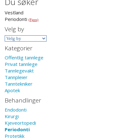
Du søker
Vestland
Periodonti
(Fjern)
Velg by
Kategorier
Offentlig tannlege
Privat tannlege
Tannlegevakt
Tannpleier
Tanntekniker
Apotek
Behandlinger
Endodonti
Kirurgi
Kjeveortopedi
Periodonti
Protetikk