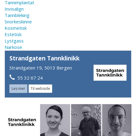
Tannimplantat
Invisalign
Tannbleking
Snorkeskinne
Kosmetisk
Estetisk
Lystgass
Narkose
Strandgaten Tannklinikk
Strandgaten 19, 5013 Bergen
55 32 67 24​
Les mer
Til webside