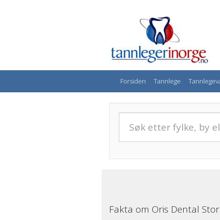
Forsiden
Tannlege
Tannlegev
Fakta om Oris Dental Stord