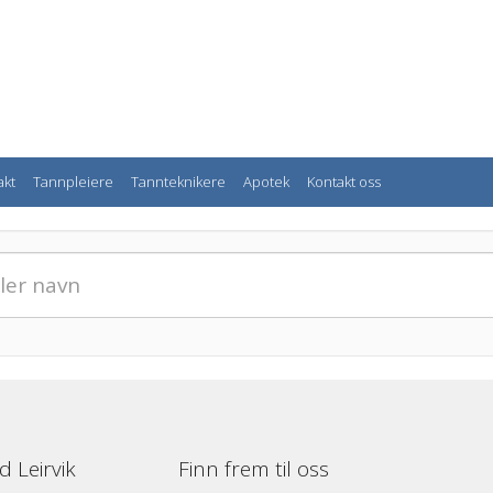
akt
Tannpleiere
Tannteknikere
Apotek
Kontakt oss
 Leirvik
Finn frem til oss