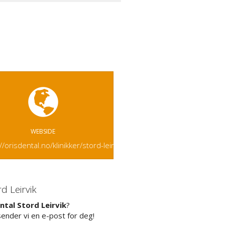
WEBSIDE
//orisdental.no/klinikker/stord-leirvik/
d Leirvik
ntal Stord Leirvik
?
sender vi en e-post for deg!