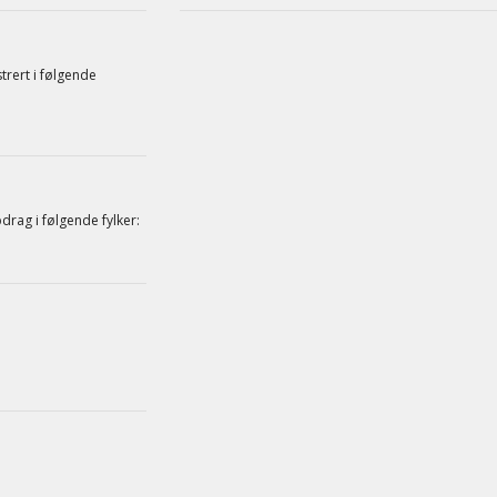
strert i følgende
drag i følgende fylker: