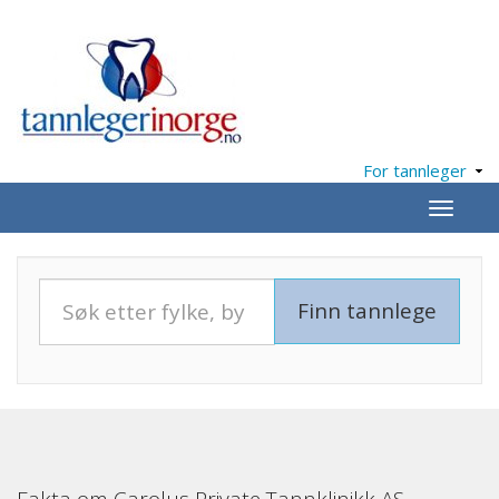
For tannleger
Meny
Fakta om Carolus Private Tannklinikk AS