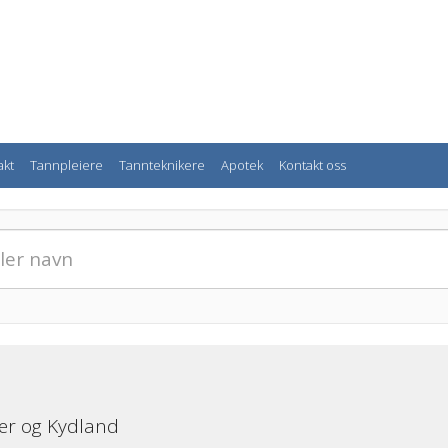
akt
Tannpleiere
Tannteknikere
Apotek
Kontakt oss
er og Kydland