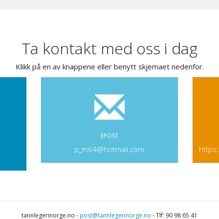
Ta kontakt med oss i dag
Klikk på en av knappene eller benytt skjemaet nedenfor.
EPOST
p_m64@hotmail.com
https
tannlegerinorge.no -
post@tannlegerinorge.no
- Tlf: 90 98 65 41