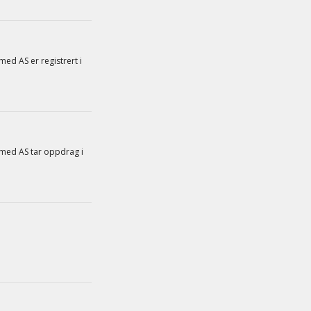
 AS er registrert i
d AS tar oppdrag i