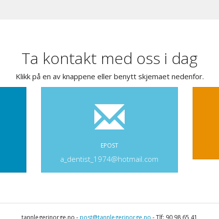
Ta kontakt med oss i dag
Klikk på en av knappene eller benytt skjemaet nedenfor.
EPOST
a_dentist_1974@hotmail.com
tannlegerinorge.no -
post@tannlegerinorge.no
- Tlf: 90 98 65 41