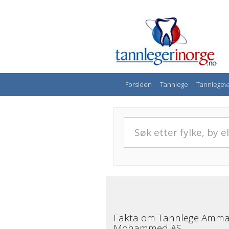
Forsiden
Tannlege
Tannlegev
Fakta om Tannlege Amm
Mohammed AS