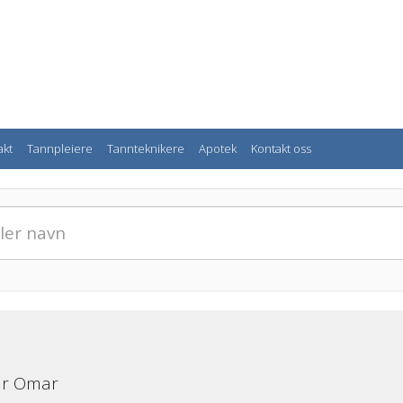
akt
Tannpleiere
Tannteknikere
Apotek
Kontakt oss
ar Omar