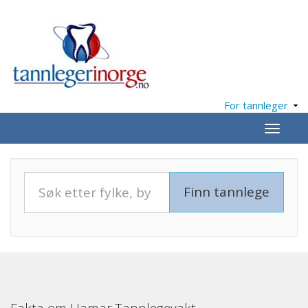
For tannleger
Meny
Fakta om Hamar Tannlegevakt