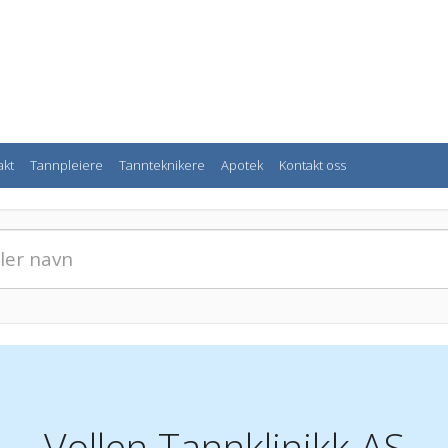
akt
Tannpleiere
Tannteknikere
Apotek
Kontakt oss
Vollen Tannklinikk AS