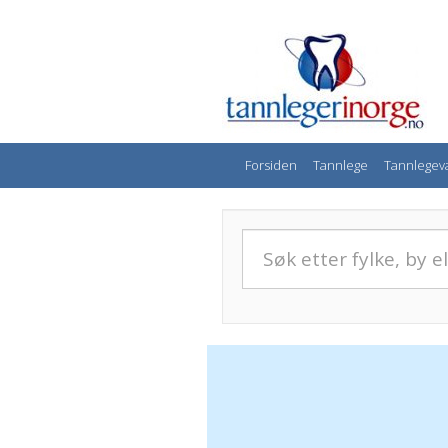
Forsiden
Tannlege
Tannlegev