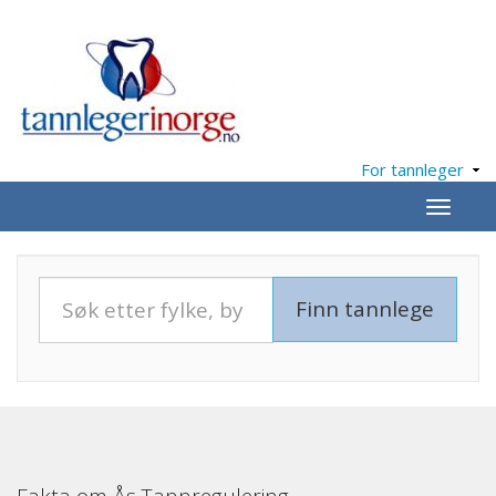
For tannleger
Meny
Fakta om Ås Tannregulering