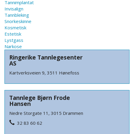
Tannimplantat
Invisalign
Tannbleking
Snorkeskinne
Kosmetisk
Estetisk
Lystgass
Narkose
Ringerike Tannlegesenter
AS
Kartverksveien 9, 3511 Hønefoss
Tannlege Bjørn Frode
Hansen
Nedre Storgate 11, 3015 Drammen
32 83 60 62