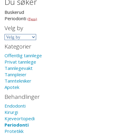
Du søker
Buskerud
Periodonti
(Fjern)
Velg by
Kategorier
Offentlig tannlege
Privat tannlege
Tannlegevakt
Tannpleier
Tanntekniker
Apotek
Behandlinger
Endodonti
Kirurgi
Kjeveortopedi
Periodonti
Protetikk